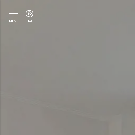
MENU
FRA
ITA
ENG
FRA