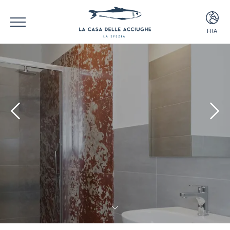
FRA
ITA
ENG
FRA