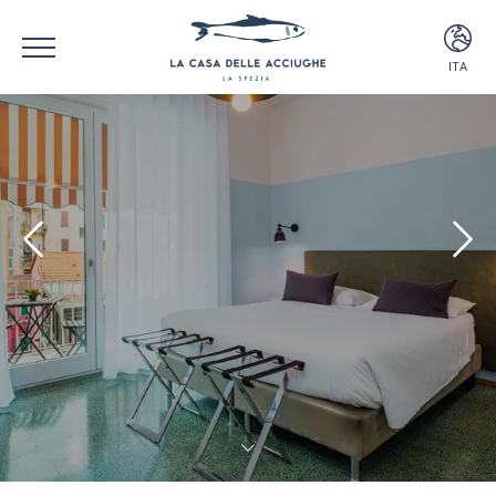
ITA
ITA
ENG
FRA