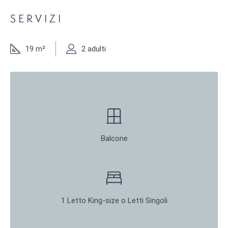
SERVIZI
19 m²
2 adulti
Balcone
1 Letto King-size o Letti Singoli